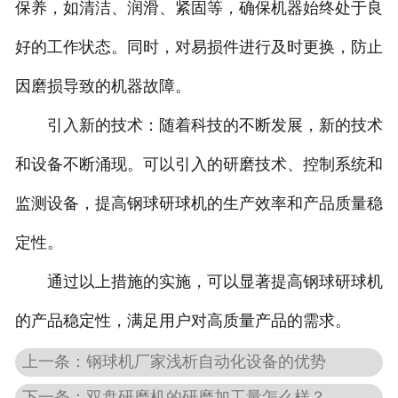
保养，如清洁、润滑、紧固等，确保机器始终处于良
好的工作状态。同时，对易损件进行及时更换，防止
因磨损导致的机器故障。
引入新的技术：随着科技的不断发展，新的技术
和设备不断涌现。可以引入的研磨技术、控制系统和
监测设备，提高钢球研球机的生产效率和产品质量稳
定性。
通过以上措施的实施，可以显著提高钢球研球机
的产品稳定性，满足用户对高质量产品的需求。
上一条：钢球机厂家浅析自动化设备的优势
下一条：双盘研磨机的研磨加工量怎么样？