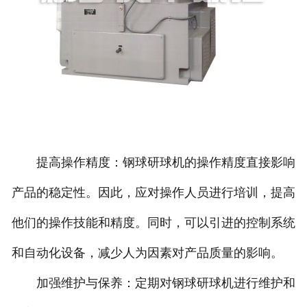
提高操作精度：钢球研球机的操作精度直接影响
产品的稳定性。因此，应对操作人员进行培训，提高
他们的操作技能和精度。同时，可以引进的控制系统
和自动化设备，减少人为因素对产品质量的影响。
加强维护与保养：定期对钢球研球机进行维护和