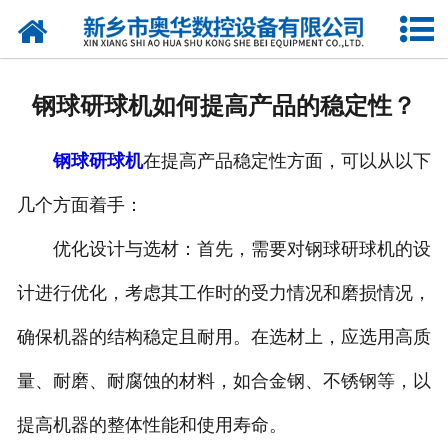
网站首页
产品中心
钢球研球机如何提高产品的稳定性？
新闻中心
钢球研球机
在提高产品稳定性方面，可以从以下
关于我们
几个方面着手：
荣誉资质
优化设计与选材：首先，需要对钢球研球机的设
公司风采
计进行优化，考虑其工作时的受力情况和磨损情况，
人才招聘
确保机器的结构稳定且耐用。在选材上，应选用高质
量、耐磨、耐腐蚀的材料，如合金钢、不锈钢等，以
联系我们
提高机器的整体性能和使用寿命。